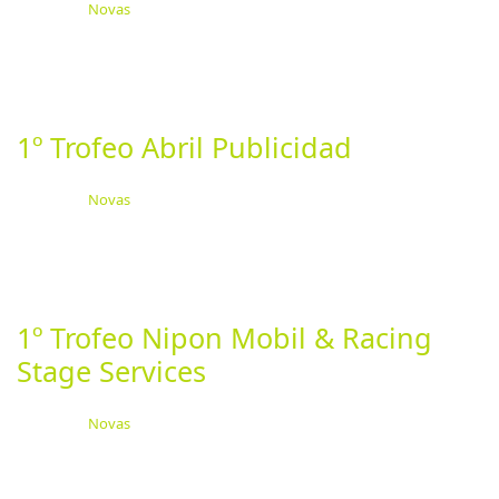
Categoría:
Novas
Publicado: 05 Junio 2024
Última actualización: 24 Junio 2024
Visitas: 1212
Esta fin de semana celebrouse a quinta proba
puntuable para o Campionato Galego de Rallyes, o VI...
1º Trofeo Abril Publicidad
Categoría:
Novas
Publicado: 02 Junio 2024
Última actualización: 14 Junio 2024
Visitas: 1174
1º Trofeo Abril Publicidad para os equipos inscritos e
que estén empadroados en algún dos 8...
1º Trofeo Nipon Mobil & Racing
Stage Services
Categoría:
Novas
Publicado: 02 Junio 2024
Última actualización: 14 Junio 2024
Visitas: 1146
1º Trofeo Nipon Mobil & Racing Stage Services para