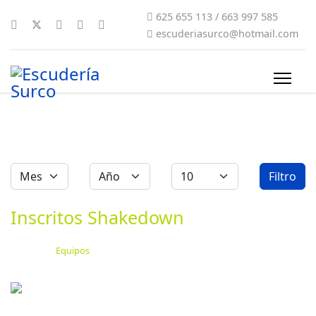
625 655 113 / 663 997 585
escuderiasurco@hotmail.com
Filtros
Mes
Año
Cantidad
Filtro
Inscritos Shakedown
Categoría:
Equipos
Publicado: 10 Julio 2025
Última actualización: 10 Julio 2025
Visitas: 2259