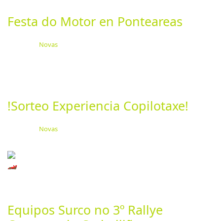
Comarca do Carballiño, sexta proba puntuable para o...
Festa do Motor en Ponteareas
Categoría:
Novas
Publicado: 27 Junio 2024
Última actualización: 27 Junio 2024
Visitas: 1527
Como ben sabedes o Concello de Ponteareas, organiza
o sua primeira festa do motor na Comarca do...
!Sorteo Experiencia Copilotaxe!
Categoría:
Novas
Publicado: 27 Junio 2024
Última actualización: 27 Junio 2024
Visitas: 1456
Con motivo do 20 aniversario do Rally Sur do Condado
lanzamos o sorteo dunha experiencia de...
Equipos Surco no 3º Rallye