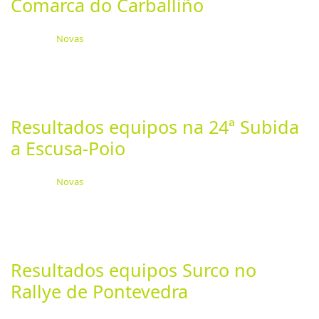
Comarca do Carballiño
Categoría:
Novas
Publicado: 19 Junio 2024
Última actualización: 24 Junio 2024
Visitas: 1106
Esta fin de semana a acción volve ao Campionato
Galego de Rallyes coa disputa do 3º Rallye Comarca...
Resultados equipos na 24ª Subida
a Escusa-Poio
Categoría:
Novas
Publicado: 13 Junio 2024
Última actualización: 24 Junio 2024
Visitas: 1106
Esta pasada fin de semana celebrouse a terceira proba
do Campionato Galego de Montaña, a 24 Subida a...
Resultados equipos Surco no
Rallye de Pontevedra