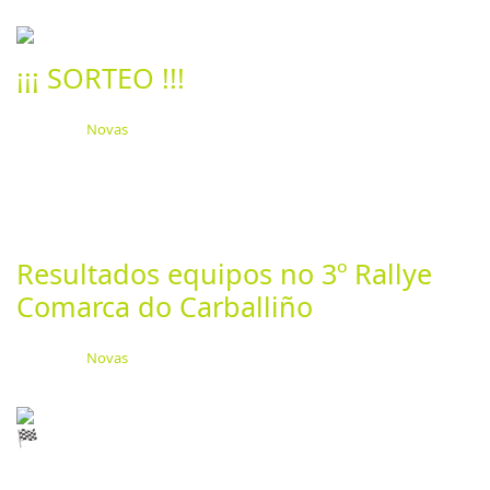
¡¡¡ SORTEO !!!
Categoría:
Novas
Publicado: 13 Noviembre 2024
Última actualización: 13 Noviembre 2024
Visitas: 1236
A Escuderia Surco en colaboración coa empresa
Repuestos OJEA, presentan unha proposta solidaria...
Resultados equipos no 3º Rallye
Comarca do Carballiño
Categoría:
Novas
Publicado: 27 Junio 2024
Última actualización: 27 Junio 2024
Visitas: 1726
Esta pasada fin de semana celebrouse o III Rali