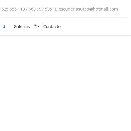
625 655 113 / 663 997 585
escuderiasurco@hotmail.com
">
s
Galerias
Contacto