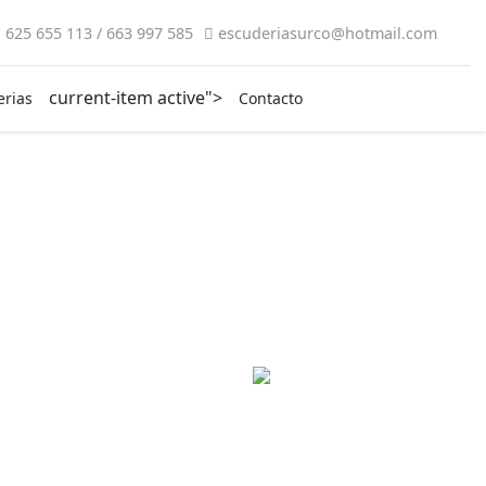
625 655 113 / 663 997 585
escuderiasurco@hotmail.com
current-item active">
erias
Contacto