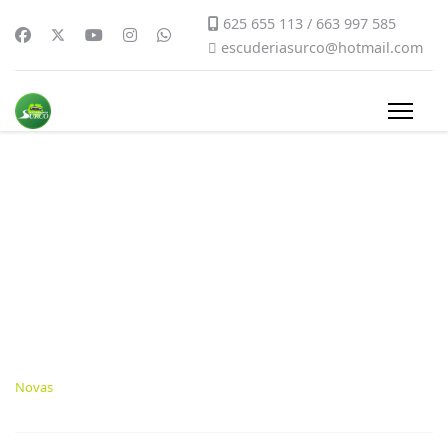
625 655 113 / 663 997 585
escuderiasurco@hotmail.com
Resultados equipos
Surco no Rallye de
Pontevedra
Novas
05 Junio 2024
Última actualización: 24 Junio 2024
Visitas: 1213