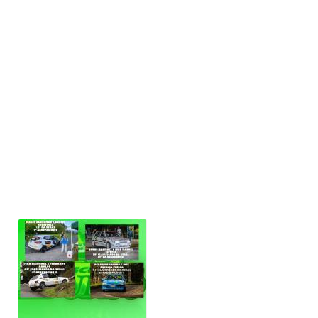
Ivan Lareu e Juan Portas terminaban 80 da xeral e
30 na agrupación 4.
Iago Fernandez e Pablo Aguiar terminaban en
Súper Rally 83 de Xeral e 3 na agrupación 7.
Jose Lage Mera e Daniel González terminaban en
Super Rally 84 de Xeral e 3 na agrupación 5.
Por outra banda, non tiveron tanta sorte e non
puideron completar a cita pontevedresa os equipos:
- Jose Antonio Groba e Daniel González.
- Isaac Duran e Álvaro Cerqueiras.
- Juan Antonio González e Elisabeth Cambra.