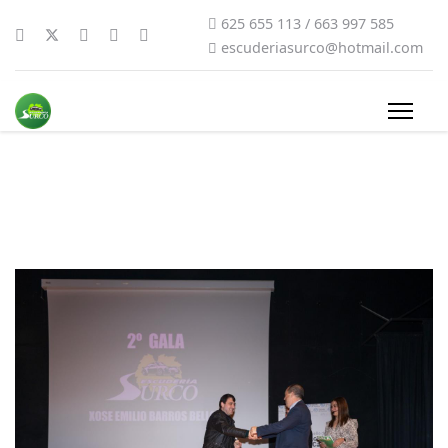
625 655 113 / 663 997 585
escuderiasurco@hotmail.com
2gala-surco-031-gorevazquezphoto